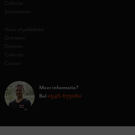
Collectie
Schoorsteen
Hout- of pelletketel
Ons team
Diensten
Collectie
Contact
Meer informatie?
Bel
0546-673080