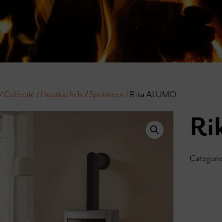
/
Collectie
/
Houtkachels
/
Speksteen
/ Rika ALUMO
Ri
Categori