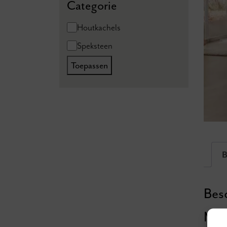
Categorie
Categorie
Houtkachels
Speksteen
Toepassen
B
Besc
Max