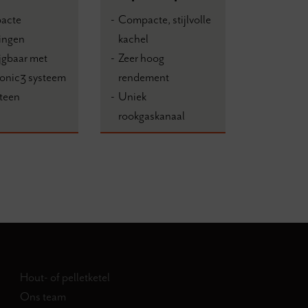
acte
Compacte, stijlvolle
ingen
kachel
jgbaar met
Zeer hoog
ronic3 systeem
rendement
teen
Uniek
rookgaskanaal
Hout- of pelletketel
Ons team