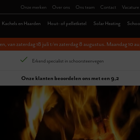
Onze merken
Over ons
Ons team
Contact
Vacature
Kachels en Haarden
Hout- of pelletketel
Solar Heating
Schoor
ten, van zaterdag 18 juli t/m zaterdag 8 augustus. Maandag 10 au
Erkend specialist in schoorsteenvegen
Onze klanten beoordelen ons met een 9,2