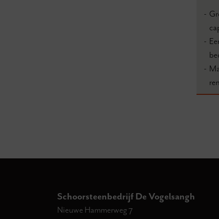
Gr
ca
Ee
be
Ma
re
Schoorsteenbedrijf De Vogelsangh
Nieuwe Hammerweg 7