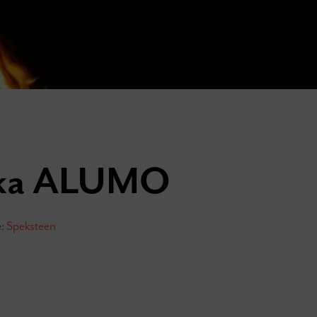
ka ALUMO
e:
Speksteen