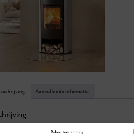
eschrijving
Aanvullende informatie
hrijving
imaal comfort
Beheer toestemming