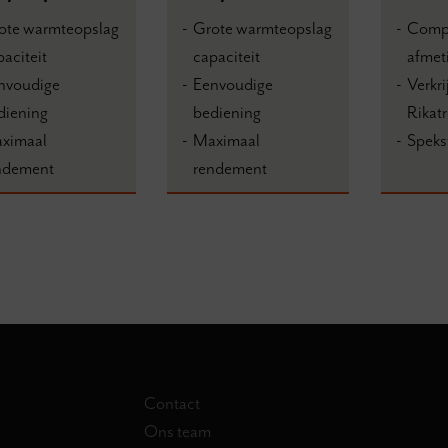
ote warmteopslag
Grote warmteopslag
Comp
paciteit
capaciteit
afmet
nvoudige
Eenvoudige
Verkri
diening
bediening
Rikat
ximaal
Maximaal
Speks
ndement
rendement
Contact
Ons team