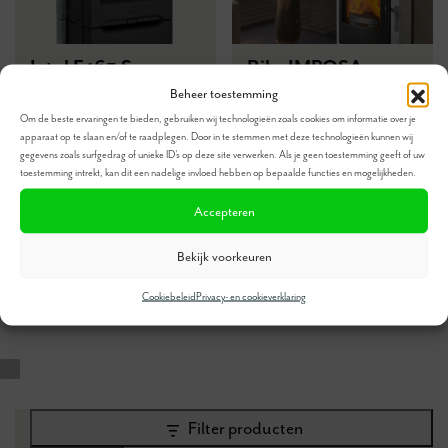
Jøtul F 165 S
Rika IMPOSA
Beheer toestemming
Speksteen houdt de
Ideaal voor grote
Om de beste ervaringen te bieden, gebruiken wij technologieën zoals cookies om informatie over je
warmte langer vast
houtblokken
apparaat op te slaan en/of te raadplegen. Door in te stemmen met deze technologieën kunnen wij
gegevens zoals surfgedrag of unieke ID's op deze site verwerken. Als je geen toestemming geeft of uw
Gemakkelijk in gebruik
Verkrijgbaar in
toestemming intrekt, kan dit een nadelige invloed hebben op bepaalde functies en mogelijkheden.
Praktische asplaats
speksteen en
Accepteren
zandsteenbekleding
Aangename
Bekijk voorkeuren
stralingswarmte
Cookiebeleid
Privacy- en cookieverklaring
Filter producten