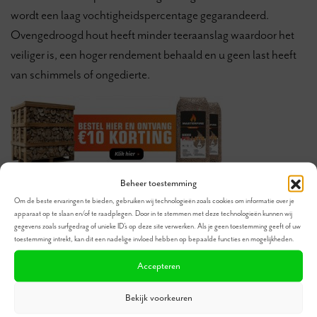
wordt een laag vochtigheidspercentage gegarandeerd.
Ovengedroogd hout heeft minder teeraanslag waardoor het
veiliger is, een hoger rendement behaald en u geen last heeft
van schimmels of ongedierte.
Beheer toestemming
KORTINGSCODE: vogelommen2020
Om de beste ervaringen te bieden, gebruiken wij technologieën zoals cookies om informatie over je
apparaat op te slaan en/of te raadplegen. Door in te stemmen met deze technologieën kunnen wij
gegevens zoals surfgedrag of unieke ID's op deze site verwerken. Als je geen toestemming geeft of uw
Online hout bestellen
toestemming intrekt, kan dit een nadelige invloed hebben op bepaalde functies en mogelijkheden.
Accepteren
Bekijk voorkeuren