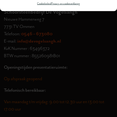
Cookiebeleid
Privacy- en cookieverklaring
Schoorsteenbedrijf De Vogelsangh
Nieuwe Hammerweg 7
7731 TV Ommen
Telefoon:
0546 – 673080
E-mail:
info@devogelsangh.nl
KvK Nummer : 63496372
BTW nummer : 855260981B01
Openingstijden presentatieruimte:
Op afspraak geopend
Telefonisch bereikbaar:
Van maandag t/m vrijdag: 9.00 tot 12.30 uur en 13.00 tot
17.00 uur