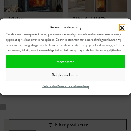
Vision
Rika ALUMO
Beheer toestemming
Traditioneel uiterlijk
Langdurige
Om de beste ervaringen te bieden, gebruiken wij technologieën zoals cookies om informatie over je
Paradepaardje van
warmteopslag
apparaat op te slaan en/of te raadplegen. Door in te stemmen met deze technologieën kunnen wij
gegevens zoals surfgedrag of unieke ID's op deze site verwerken. Als je geen toestemming geeft of uw
Altech
Aangename warmte
toestemming intrekt, kan dit een nadelige invloed hebben op bepaalde functies en mogelijkheden.
Met zijdeur voor
Grote ruit waar u het
Accepteren
bijstoken
brandende vuur mooi
kunt zien
Bekijk voorkeuren
Cookiebeleid
Privacy- en cookieverklaring
Filter producten