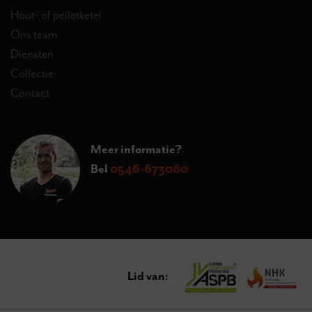
Hout- of pelletketel
Ons team
Diensten
Collectie
Contact
Meer informatie?
Bel
0546-673080
Lid van: