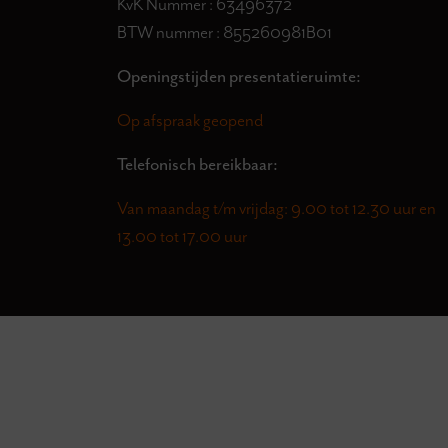
KvK Nummer : 63496372
BTW nummer : 855260981B01
Openingstijden presentatieruimte:
Op afspraak geopend
Telefonisch bereikbaar:
Van maandag t/m vrijdag: 9.00 tot 12.30 uur en
13.00 tot 17.00 uur