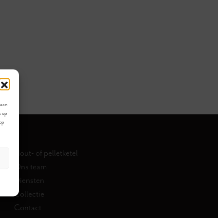
laan
s op
 op
Hout- of pelletketel
Ons team
Diensten
Collectie
Contact