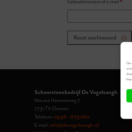
Verei
Gebruikersnaam of e-mail
*
Reset wachtwoord
Om d
en/o
deze
bepa
Schoorsteenbedrijf De Vogelsangh
Nieuwe Hammerweg 7
7731 TV Ommen
Telefoon:
0546 – 673080
E-mail:
info@devogelsangh.nl