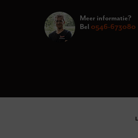
Meer informatie?
Bel
0546-673080
L