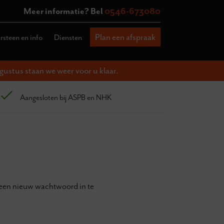
Meer informatie? Bel
0546-673080
Plan een afspraak
steen en info
Diensten
gustus staan we weer voor u klaar.
Aangesloten bij ASPB en NHK
m een nieuw wachtwoord in te