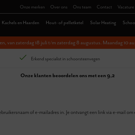
Onze merken
Over ons
Ons team
Contact
Vacature
Kachels en Haarden
Hout- of pelletketel
Solar Heating
Schoor
ten, van zaterdag 18 juli t/m zaterdag 8 augustus. Maandag 10 au
Erkend specialist in schoorsteenvegen
Onze klanten beoordelen ons met een 9,2
ruikersnaam of e-mailadres in. Je ontvangt een link via e-mail o