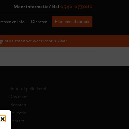
Meer informatie? Bel
0546-673080
Plan een afspraak
steen en info
Diensten
gustus staan we weer voor u klaar.
Hout- of pelletketel
Ons team
Diensten
Collectie
Contact