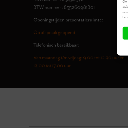
Om d
BTW nummer : 855260981B01
en/o
deze
bepa
Openingstijden presentatieruimte:
Op afspraak geopend
Telefonisch bereikbaar:
Van maandag t/m vrijdag: 9.00 tot 12.30 uur en
13.00 tot 17.00 uur