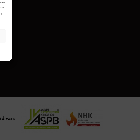
laan
s op
 op
id van: