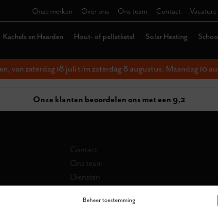
Onze merken
Over ons
Ons team
Contact
Vacature
Kachels en Haarden
Hout- of pelletketel
Solar Heating
Schoor
ten, van zaterdag 18 juli t/m zaterdag 8 augustus. Maandag 10 au
Onze klanten beoordelen ons met een 9,2
Contact
Ons team
Diensten
Collectie
Beheer toestemming
Schoorsteen