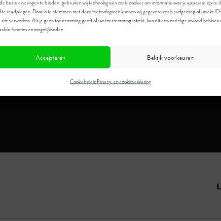
e beste ervaringen te bieden, gebruiken wij technologieën zoals cookies om informatie over je apparaat op te s
f te raadplegen. Door in te stemmen met deze technologieën kunnen wij gegevens zoals surfgedrag of unieke ID'
 site verwerken. Als je geen toestemming geeft of uw toestemming intrekt, kan dit een nadelige invloed hebben
Meer informatie?
alde functies en mogelijkheden.
Bel
0546-673080
Accepteren
Bekijk voorkeuren
Cookiebeleid
Privacy- en cookieverklaring
L