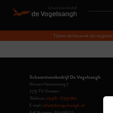
Tijdens de bouwvak zijn wij geslo
Schoorsteenbedrijf De Vogelsangh
Nieuwe Hammerweg 7
7731 TV Ommen
Telefoon:
0546 – 673080
E-mail:
info@devogelsangh.nl
KvK Nummer : 63496372