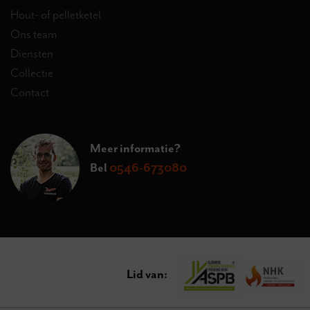
Hout- of pelletketel
Ons team
Diensten
Collectie
Contact
Meer informatie?
Bel
0546-673080
Lid van: