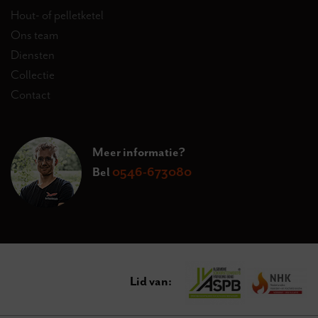
Hout- of pelletketel
Ons team
Diensten
Collectie
Contact
Meer informatie?
Bel
0546-673080
Lid van: