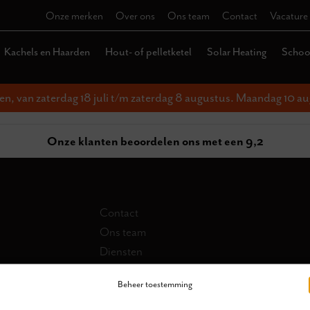
Onze merken
Over ons
Ons team
Contact
Vacature
Kachels en Haarden
Hout- of pelletketel
Solar Heating
Schoor
ten, van zaterdag 18 juli t/m zaterdag 8 augustus. Maandag 10 au
Onze klanten beoordelen ons met een 9,2
Contact
Ons team
Diensten
Collectie
Beheer toestemming
Schoorsteen