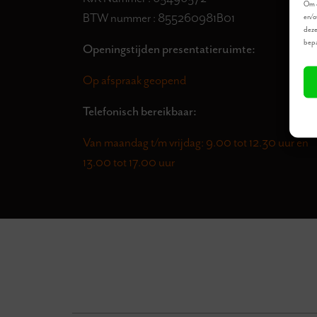
Om d
BTW nummer : 855260981B01
en/o
deze
bepa
Openingstijden presentatieruimte:
Op afspraak geopend
Telefonisch bereikbaar:
Van maandag t/m vrijdag: 9.00 tot 12.30 uur en
13.00 tot 17.00 uur