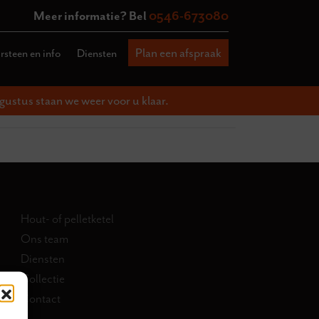
Meer informatie? Bel
0546-673080
Plan een afspraak
steen en info
Diensten
gustus staan we weer voor u klaar.
Hout- of pelletketel
Ons team
Diensten
Collectie
Contact