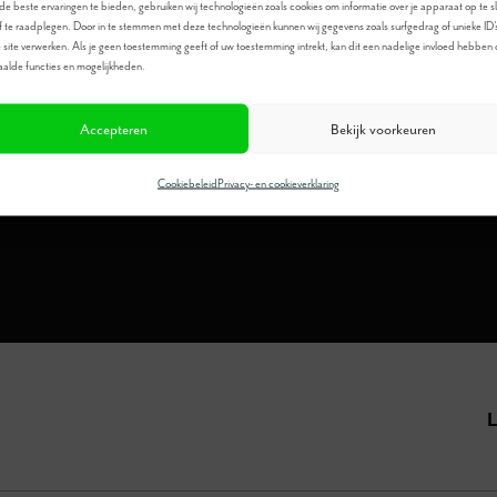
e beste ervaringen te bieden, gebruiken wij technologieën zoals cookies om informatie over je apparaat op te s
f te raadplegen. Door in te stemmen met deze technologieën kunnen wij gegevens zoals surfgedrag of unieke ID'
 site verwerken. Als je geen toestemming geeft of uw toestemming intrekt, kan dit een nadelige invloed hebben
Meer informatie?
alde functies en mogelijkheden.
Bel
0546-673080
Accepteren
Bekijk voorkeuren
Cookiebeleid
Privacy- en cookieverklaring
L