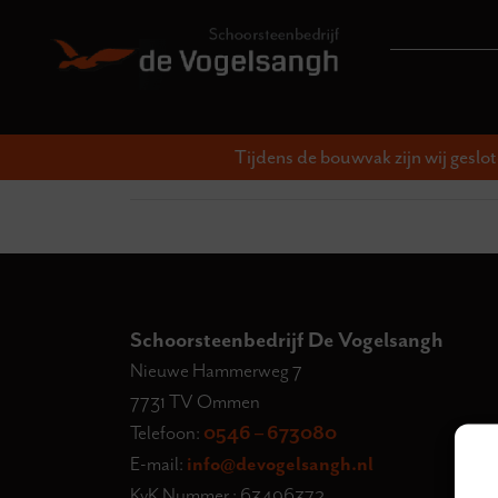
Tijdens de bouwvak zijn wij geslo
Schoorsteenbedrijf De Vogelsangh
Nieuwe Hammerweg 7
7731 TV Ommen
Telefoon:
0546 – 673080
E-mail:
info@devogelsangh.nl
KvK Nummer : 63496372