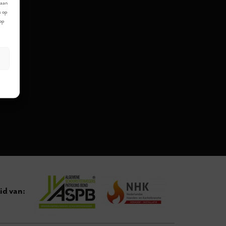
laan
s op
 op
id van: