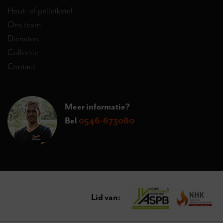
Hout- of pelletketel
Ons team
Diensten
Collectie
Contact
Meer informatie?
Bel
0546-673080
Lid van: