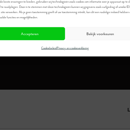
e beste ervaringen te bieden, gebruiken wij technologieën zoals cookies om informatie over je apparaat op te s
f te raadplegen. Door in te stemmen met deze technologieën kunnen wij gegevens zoals surfgedrag of unieke ID'
 site verwerken. Als je geen toestemming geeft of uw toestemming intrekt, kan dit een nadelige invloed hebben
Meer informatie?
alde functies en mogelijkheden.
Bel
0546-673080
Accepteren
Bekijk voorkeuren
Cookiebeleid
Privacy- en cookieverklaring
L