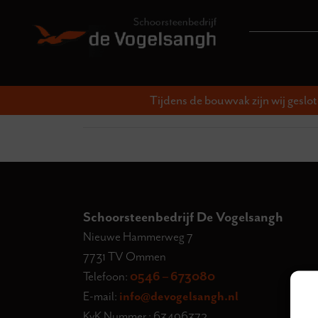
Tijdens de bouwvak zijn wij geslo
Schoorsteenbedrijf De Vogelsangh
Nieuwe Hammerweg 7
7731 TV Ommen
Telefoon:
0546 – 673080
E-mail:
info@devogelsangh.nl
KvK Nummer : 63496372