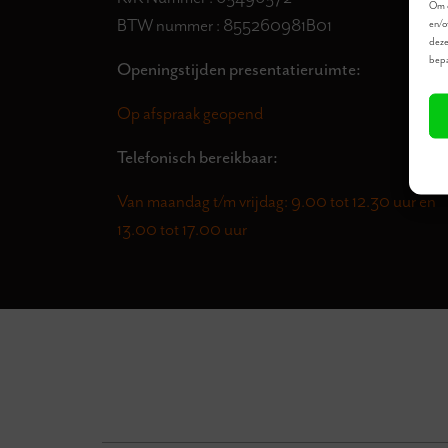
Om d
BTW nummer : 855260981B01
en/o
deze
bepa
Openingstijden presentatieruimte:
Op afspraak geopend
Telefonisch bereikbaar:
Van maandag t/m vrijdag: 9.00 tot 12.30 uur en
13.00 tot 17.00 uur