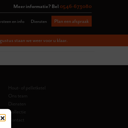
Meer informatie? Bel
0546-673080
Plan een afspraak
steen en info
Diensten
gustus staan we weer voor u klaar.
Hout- of pelletketel
Ons team
Diensten
Collectie
Contact