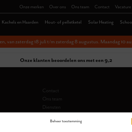
Onze merken
Over ons
Ons team
Contact
Vacature
Kachels en Haarden
Hout- of pelletketel
Solar Heating
Schoor
ten, van zaterdag 18 juli t/m zaterdag 8 augustus. Maandag 10 au
Onze klanten beoordelen ons met een 9,2
Contact
Ons team
Diensten
Collectie
Beheer toestemming
Schoorsteen