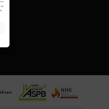
laan
s op
 op
id van: