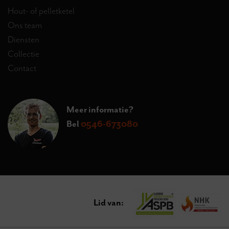
Hout- of pelletketel
Ons team
Diensten
Collectie
Contact
Meer informatie?
Bel
0546-673080
Lid van: