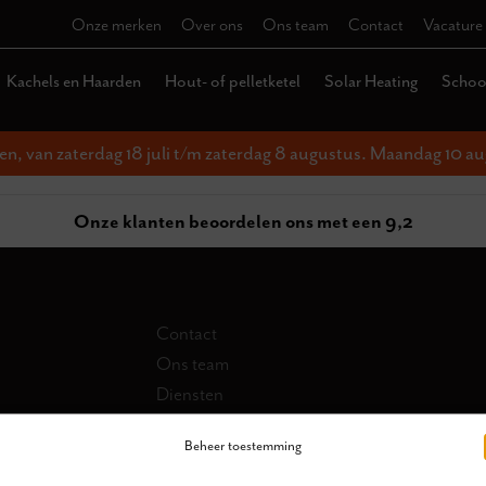
Onze merken
Over ons
Ons team
Contact
Vacature
Kachels en Haarden
Hout- of pelletketel
Solar Heating
Schoor
ten, van zaterdag 18 juli t/m zaterdag 8 augustus. Maandag 10 au
Onze klanten beoordelen ons met een 9,2
Contact
Ons team
Diensten
Collectie
Beheer toestemming
Schoorsteen