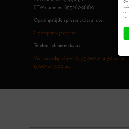
Om d
BTW nummer : 855260981B01
en/o
deze
bepa
Openingstijden presentatieruimte:
Op afspraak geopend
Telefonisch bereikbaar:
Van maandag t/m vrijdag: 9.00 tot 12.30 uur en
13.00 tot 17.00 uur