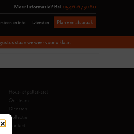
Meer informatie? Bel
0546-673080
Plan een afspraak
steen en info
Diensten
gustus staan we weer voor u klaar.
Hout- of pelletketel
Ons team
Diensten
Collectie
Contact