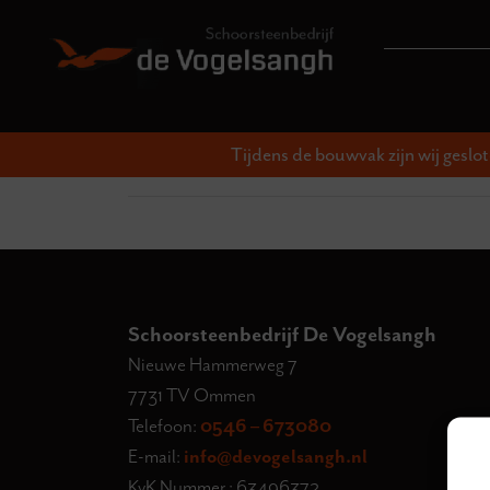
Tijdens de bouwvak zijn wij geslo
Schoorsteenbedrijf De Vogelsangh
Nieuwe Hammerweg 7
7731 TV Ommen
Telefoon:
0546 – 673080
E-mail:
info@devogelsangh.nl
KvK Nummer : 63496372