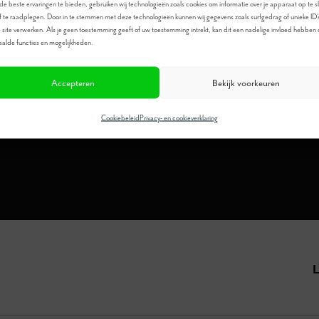
e beste ervaringen te bieden, gebruiken wij technologieën zoals cookies om informatie over je apparaat op te s
f te raadplegen. Door in te stemmen met deze technologieën kunnen wij gegevens zoals surfgedrag of unieke ID'
 site verwerken. Als je geen toestemming geeft of uw toestemming intrekt, kan dit een nadelige invloed hebben
Meer informatie?
alde functies en mogelijkheden.
Bel
0546-673080
Accepteren
Bekijk voorkeuren
Cookiebeleid
Privacy- en cookieverklaring
L