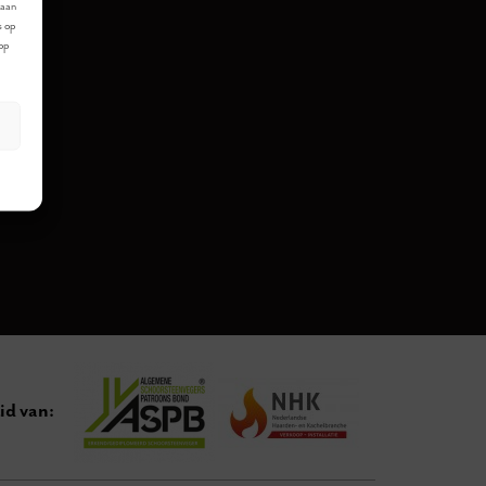
laan
s op
 op
id van: