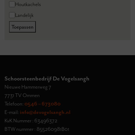
Categorie
Houtkachels
Landelijk
Toepassen
Schoorsteenbedrijf De Vogelsangh
Nieuwe Hammerweg 7
7731 TV Ommen
Telefoon:
0546 – 673080
E-mail:
info@devogelsangh.nl
KvK Nummer : 63496372
BTW nummer : 855260981B01