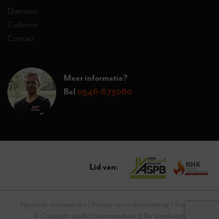
Diensten
Collectie
Contact
Meer informatie?
Bel
0546-673080
Lid van:
Algemene voorwaarden
Privacy- en cookieverklaring
Sitemap
© Copyright 2026 Schoorsteenbedrijf De Vogelsangh