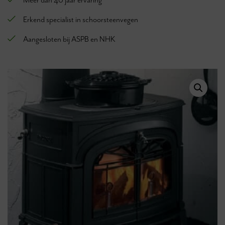
Meer dan 40 jaar ervaring
Erkend specialist in schoorsteenvegen
Aangesloten bij ASPB en NHK