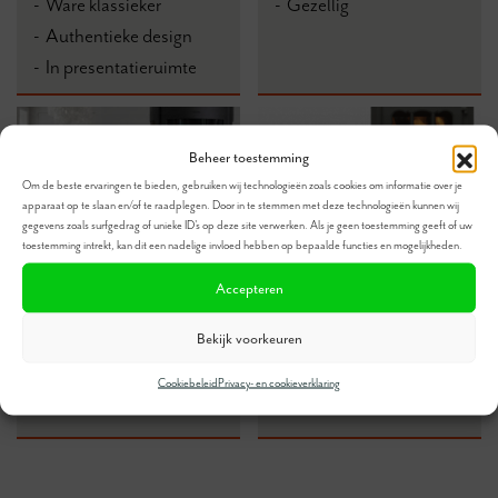
Ware klassieker
Gezellig
Authentieke design
In presentatieruimte
Beheer toestemming
Om de beste ervaringen te bieden, gebruiken wij technologieën zoals cookies om informatie over je
apparaat op te slaan en/of te raadplegen. Door in te stemmen met deze technologieën kunnen wij
gegevens zoals surfgedrag of unieke ID's op deze site verwerken. Als je geen toestemming geeft of uw
Morsø 7990 vlakke
Trianon HK 10.01.10
toestemming intrekt, kan dit een nadelige invloed hebben op bepaalde functies en mogelijkheden.
basis
Zelf samen te stellen
Accepteren
Deense kwaliteit
Losse onderdelen bij
Bekijk voorkeuren
Tijdloos
ons verkrijgbaar
Gezellig
Cookiebeleid
Privacy- en cookieverklaring