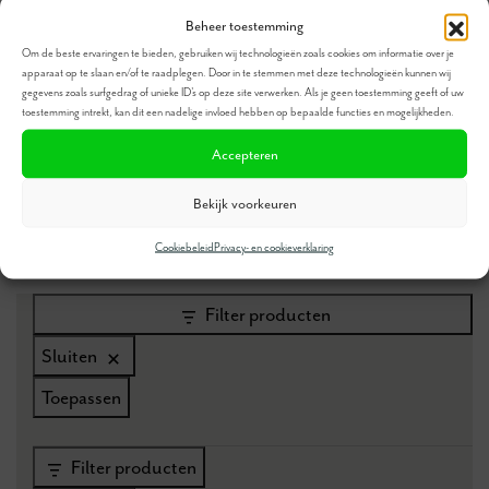
Nordpeis Salzburg
Nordpeis Salzburg S
Beheer toestemming
M
Hoog rendement
Om de beste ervaringen te bieden, gebruiken wij technologieën zoals cookies om informatie over je
apparaat op te slaan en/of te raadplegen. Door in te stemmen met deze technologieën kunnen wij
Hoog rendement
Tot 27 uur na warmte
gegevens zoals surfgedrag of unieke ID's op deze site verwerken. Als je geen toestemming geeft of uw
Tot 27 uur na warmte
toestemming intrekt, kan dit een nadelige invloed hebben op bepaalde functies en mogelijkheden.
Accepteren
Bekijk voorkeuren
Cookiebeleid
Privacy- en cookieverklaring
Filter producten
Sluiten
Toepassen
Filter producten