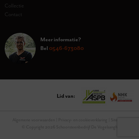
Collectie
Contact
Meer informatie?
Bel
0546-673080
Lid van:
Algemene voorwaarden
Privacy- en cookieverklaring
Sitemap
© Copyright 2026 Schoorsteenbedrijf De Vogelsangh