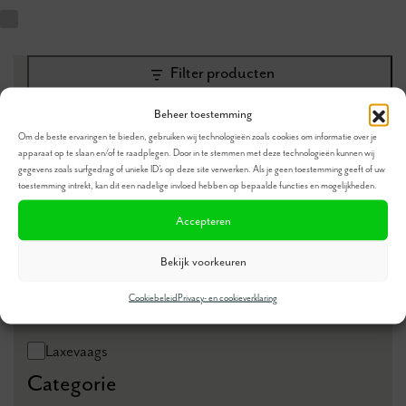
Filter producten
Sluiten
Beheer toestemming
Om de beste ervaringen te bieden, gebruiken wij technologieën zoals cookies om informatie over je
Toepassen
apparaat op te slaan en/of te raadplegen. Door in te stemmen met deze technologieën kunnen wij
gegevens zoals surfgedrag of unieke ID's op deze site verwerken. Als je geen toestemming geeft of uw
toestemming intrekt, kan dit een nadelige invloed hebben op bepaalde functies en mogelijkheden.
Filter producten
Accepteren
Sluiten
Bekijk voorkeuren
Filters
Cookiebeleid
Privacy- en cookieverklaring
Merk
Merk
Laxevaags
Categorie