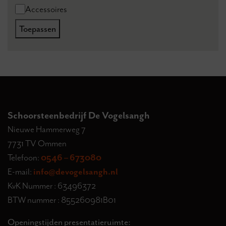
Categorie
Accessoires
Toepassen
Schoorsteenbedrijf De Vogelsangh
Nieuwe Hammerweg 7
7731 TV Ommen
Telefoon:
0546 – 673080
E-mail:
info@devogelsangh.nl
KvK Nummer : 63496372
BTW nummer : 855260981B01
Openingstijden presentatieruimte: